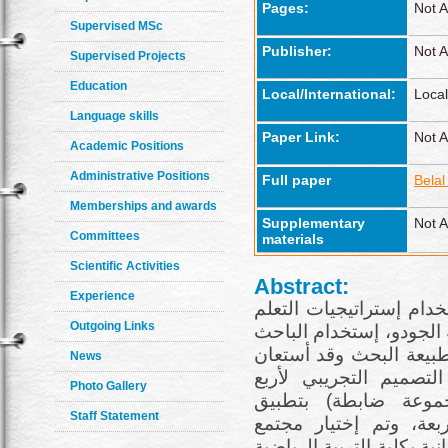
Pages:
Not A
Supervised MSc
Publisher:
Not A
Supervised Projects
Education
Local/International:
Local
Language skills
Paper Link:
Not A
Academic Positions
Administrative Positions
Full paper
Bela
Memberships and awards
Supplementary
Not A
Committees
materials
Scientific Activities
Abstract:
Experience
دام إستراتيجيات التعلم
Outgoing Links
الجودو، إستخدام الباحث
طبيعة البحث وقد أستعان
News
لتصميم التجريبي لأربع
Photo Gallery
موعة ضابطة) بتطبيق
Staff Statement
ربعة، وتم إختيار مجتمع
ية بكلية التربية الرياضية