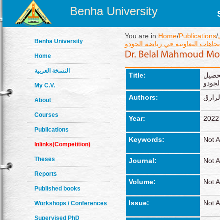
Benha University
You are in:
Home
/
Publications
/
Benha University
تجاهات التعاونية في رياضة الجودو
Home
النسخة العربية
تحصيل
Title:
لجودو
My C.V.
لرازق
Authors:
About
Courses
Year:
2022
Publications
Keywords:
Not A
Inlinks(Competition)
Theses
Journal:
Not A
Reports
Volume:
Not A
Published books
Issue:
Not A
Workshops / Conferences
Supervised PhD