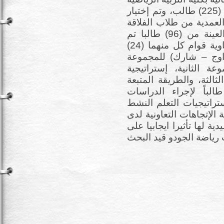
للعام الدراسي 2021-2022م والبالغ عددهم (225) طالب، وتم إختيار
العمدية من طلاب الفلاقة
الثانية بكلية التربية الرياضية حيث تكونت العينة من (96) طالبا تم
تقسيمهن عشوائياً إلى أربع مجموعات متساوية قوام كل منهما (24)
اوج – شارك) للمجموعة
ة الثانية، إستراتيجية
ثالثة، والطريقة المتبعة
وعة الرابعة، كما تم إختيار (20) طالباً لإجراء الدراسات
عية، وأشارت أهم النتائج إلي: 1) إستراتيجيات التعلم النشط
ة الإتجاهات التعاونية لدى
 2) الطريقة التقليدية لها تأثيرا ايجابيا على