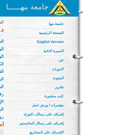
جامعة بنهــــــا
الص
جامعة بنها
د.
الصفحة الرئيسية
ال
English Version
الو
السيرة الذاتية
الو
عن
الك
الدورات
ال
البحوث
الب
الب
تقارير
رق
كتب منشورة
ال
مؤتمرات / ورش عمل
ال
إشراف على رسائل دكتوراه
رو
إشراف على رسائل الماجستير
أخ
الإشراف على المشاريع