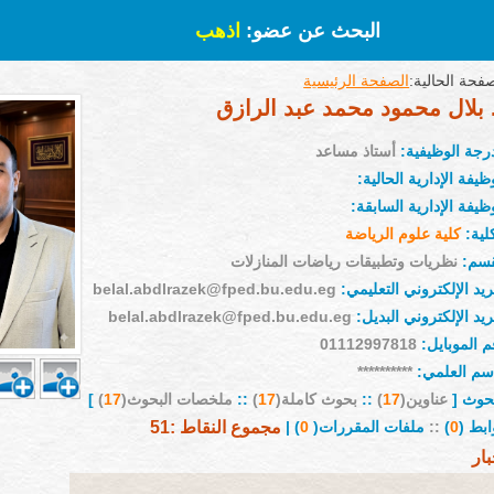
البحث عن عضو:
اذهب
فحة الحالية:
الصفحة الرئيسية
 بلال محمود محمد عبد الرازق
درجة الوظيفية:
أستاذ مساعد
ظيفة الإدارية الحالية:
ظيفة الإدارية السابقة:
لية:
كلية علوم الرياضة
قسم:
نظريات وتطبيقات رياضات المنازلات
ريد الإلكتروني التعليمي:
belal.abdlrazek@fped.bu.edu.eg
ريد الإلكتروني البديل:
belal.abdlrazek@fped.bu.edu.eg
م الموبايل:
01112997818
إسم العلمي:
**********
بحوث [
عناوين(
17
)
::
بحوث كاملة(
17
)
::
ملخصات البحوث(
17
)
]
ابط (
0
)
::
ملفات المقررات(
0
) |
مجموع النقاط :51
بار