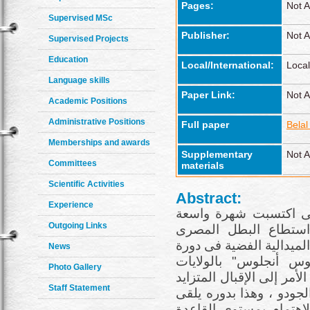
Pages:
Not A
Supervised MSc
Publisher:
Not A
Supervised Projects
Education
Local/International:
Local
Language skills
Paper Link:
Not A
Academic Positions
Administrative Positions
Full paper
Bela
Memberships and awards
Supplementary
Not A
Committees
materials
Scientific Activities
Abstract:
Experience
لتى اكتسبت شهرة واسعة
Outgoing Links
استطاع البطل المصرى
ميدالية الفضية فى دورة
News
لوس أنجلوس" بالولايات
Photo Gallery
 ، مما أدى هذا الأمر إلى الإقبال المتزايد
Staff Statement
جودو ، وهذا بدوره يلقى
لاهتمام بمستوى القاعدة