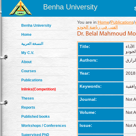
Benha University
You are in:
Home
/
Publications
/
Benha University
الفنى في رياضة الجودو
Home
النسخة العربية
لأداء
Title:
لجودو
My C.V.
لرازق
Authors:
About
Courses
Year:
2018
Publications
افقية
Keywords:
Inlinks(Competition)
Theses
Journal:
Not A
Reports
Volume:
Not A
Published books
Issue:
Not A
Workshops / Conferences
Supervised PhD