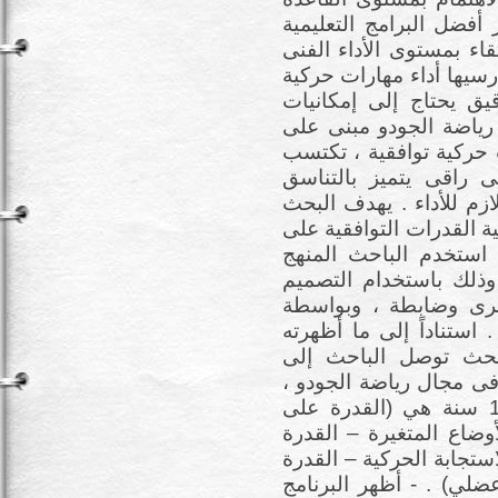
أفضل البرامج التعليمية
اء بمستوى الأداء الفنى
سيها أداء مهارات حركية
يق يحتاج إلى إمكانيات
رياضة الجودو مبنى على
حركية توافقية ، تكتسب
راقى يتميز بالتناسق
ازم للأداء . يهدف البحث
ية القدرات التوافقية على
 استخدم الباحث المنهج
وذلك باستخدام التصميم
أخرى وضابطة ، وبواسطة
استناداً إلى ما أظهرته
حث توصل الباحث إلى
 فى مجال رياضة الجودو ،
المناسبة لطبيعة المرحلة العمرية 10 – 12 سنة هي (القدرة على
وضاع المتغيرة – القدرة
تجابة الحركية – القدرة
ضلي) . - أظهر البرنامج