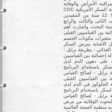
راقبة الأمراض والوقاية
CDC ورابطة السكر الأمريكية ADA ، فى شأن «نسبة سكر الدم» -
وعددهم (10) تلاميذ أعمارهم تتراوح من 9: 12 سنة من المقيدين
الثانى والثالث والرابع
 عينة البحث، وأشارت أهم
الة إحصائية بين القياسيين القبلى
 متغيرات مكونات الجسم
ل الاصابة بمرض السكر
لغذائي - بطريقة برايل -
فروق ذات دلالة إحصائية بين القياسيين
ية على دهون الدم لدى
كر باستخدام البرنامج
ة برايل - لصالح القياس
ائية بين القياسيين القبلى
 الجلوكوز في الدم لدى
سكر باستخدام البرنامج
ة برايل - لصالح القياس
من البحوث الوقائية من مرض
ه منظمة الصحة العالمية