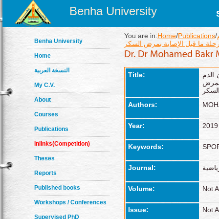
Benha University
You are in:
Home
/
Publications
/
Benha University
رحلة ما قبل الإصابة بمرض السكر
Home
النسخة العربية
 الدم
Title:
 بمرض
My C.V.
لسكر
About
Authors:
MOH
Courses
Year:
2019
Publications
Inlinks(Competition)
Keywords:
SPOR
Theses
ياضية
Journal:
Reports
Published books
Volume:
Not A
Workshops / Conferences
Issue:
Not A
Supervised PhD