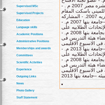
لرياضيه بنين - جامعة الاسكندريه2004م. - عضو لجنة الافتتاح
والختام فى الدوره الرياضيه العربيه الحادية عشره مصر 2007 م . -
Supervised MSc
للمينى باسكت المقام
Supervised Projects
فى بكلية التربيه الرياضيه بنين - جامعة الاسكندريه 2007. - المشاركه
Education
فى الاسبوع الاقليمى الثانى لحماية البيئه –جامعة بنها 2007 م. -
إتحادات الطلابيه على
Language skills
مستوى الجامعات المصريه و التى أقيمت بجامعة بنها 2008 م. -
Academic Positions
ضاء هيئة التدريس فى
Administrative Positions
2009 م. - المشاركه فى الاسبوع الاقليمى
السادس لخدمة المجتمع و تنمية البيئه –جامعة بنها 2013 م. -
Memberships and awards
إتحادات الطلابيه على
Committees
مستوى الجامعات المصريه و التى أقيمت بجامعة بنها 2008 م. -
Scientific Activities
ضاء هيئة التدريس فى
ن 2009 م. المشاركه فى الاسبوع الاقليمى
Experience
–جامعة بنها 2013
Outgoing Links
News
Photo Gallery
Staff Statement