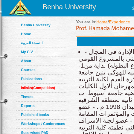
Benha University
You are in:
Home
/
Experience
Benha University
Home
النسخة العربية
- الخبرات في مجال التدريب و التحكيم والإدارة في المجال
My C.V.
لفني بالمشروع القومي
About
للناشئين التابع لوزارة الشباب و الرياضه (قطاع البطوله) بداية من1-
Courses
ياضيه للهوكى بنين جامعة
لفريق كرة القدم لكلية التربيه
Publications
مهرجان الاول للكليات
Inlinks(Competition)
ياضيه جامعة اسيوط. ب
Theses
ثانيه بمنطقة الشرقيه
لكرة القدم. - دورة تحكيم جدد فى هوكى الميدان 1998 م . - عضو
Reports
ت والمؤتمرات المقامة
Published books
ه. - عضو لجنة الاشراف
Workshops / Conferences
تى نظمته كلية التربيه
Supervised PhD