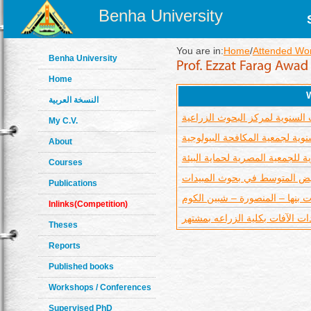
Benha University
You are in:
Home
/
Attended Wo
Benha University
Home
النسخة العربية
 السنوية لمركز البحوث الزراعية
My C.V.
وية لجمعية المكافحة البيولوجية
About
ة للجمعية المصرية لحماية البيئة
Courses
يض المتوسط في بحوث المبيدات
Publications
 بنها – المنصورة – شبين الكوم
Inlinks(Competition)
ت الآفات بكلية الزراعه بمشتهر
Theses
Reports
Published books
Workshops / Conferences
Supervised PhD