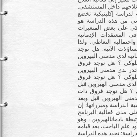
علاجهم داخل المستشفى.
لدراسة إكلينيكية تخضع
سى من هذه الدراسة هو
وكى على بعض المتغيرات
ى المعتقدات الإدمانية
حتمالية التعاطى. ولذا
اؤلات الآتية: هل توجد
انية لدى مدمنى الهيروين
لسلوكى ؟ هل توجد فروق
در لدى مدمنى الهيروين
لسلوكى ؟ هل توجد فروق
 لدى مدمنى الهيروين قبل
كى ؟ هل توجد فروق ذات
دمنى الهيروين قبل وبعد
ة الدراسة ومبرراتها: إن
ى مدى فعالية البرنامج
طة بادمانالهيروين ، وهو
د علم الباحث، بعد قيامه
راسة: تحدد هذه الدراسة