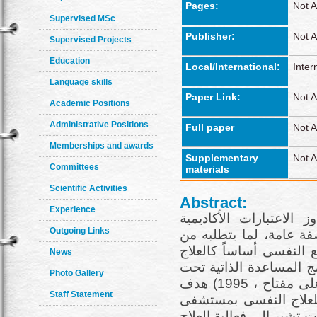
Pages:
Not A
Supervised MSc
Publisher:
Not A
Supervised Projects
Education
Local/International:
Inter
Language skills
Paper Link:
Not A
Academic Positions
Administrative Positions
Full paper
Not A
Memberships and awards
Supplementary
Not A
Committees
materials
Scientific Activities
Abstract:
Experience
 الاعتبارات الأكاديمية
Outgoing Links
صفة عامة، لما يتطلبه من
ع النفسى أساساً كالعلاج
News
ج المساعدة الذاتية تحت
Photo Gallery
إشراف جماعة المدمن المجهول وغيرها". (على مفتاح ، 1995) هدف
Staff Statement
للعلاج النفسى بمستشفى
 تشير إلى فعالية العلاج