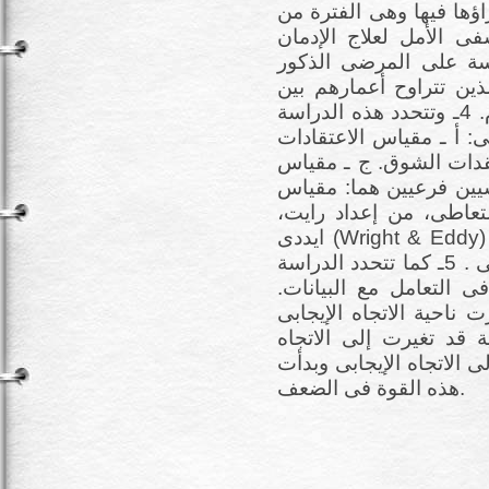
م اجراؤها فيها وهى الفترة من
 مكانيا: مستشفى الأمل لعلاج الإدمان
 الدراسة على المرضى الذكور
والذين تتراوح أعمارهم بين
(18ـ 48) ، والمنومين بمستشفى أمل الدمام. 4ـ وتتحدد هذه الدراسة
: أ ـ مقياس الاعتقادات
قدات الشوق. ج ـ مقياس
اسيين فرعيين هما: مقياس
لتعاطى، من إعداد رايت،
ايددى (Wright & Eddy) ، وأعدها الباحث للبيئة العربية. د ـ البرنامج
العلاجى المتمثل فى النموذج المعرفىالسلوكى . 5ـ كما تتحدد الدراسة
ى التعامل مع البيانات.
 ناحية الاتجاه الإيجابى
 قد تغيرت إلى الاتجاه
ى الاتجاه الإيجابى وبدأت
هذه القوة فى الضعف.