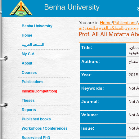
Benha University
You are in:
Home
/
Publications
/
Benha University
هيروين بالمملكة العربية السعودية
Home
النسخة العربية
دمان،
Title:
عودية
My C.V.
مفتاح
Authors:
About
Courses
Year:
2015
Publications
Keywords:
Not A
Inlinks(Competition)
Theses
Journal:
Not A
Reports
Volume:
Not A
Published books
Issue:
Not A
Workshops / Conferences
Supervised PhD