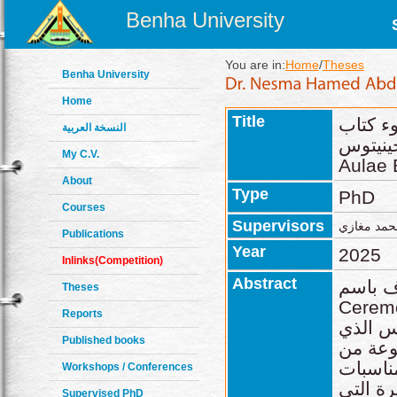
Benha University
You are in:
Home
/
Theses
Benha University
Home
Title
ء كتاب
النسخة العربية
De Ceremo
My C.V.
Aulae 
About
Type
PhD
Courses
Supervisors
 محمد مغازي
Publications
Year
2025
Inlinks(Competition)
Abstract
باسم De
Theses
 "المراسم" الذي وضعه
Reports
س الذي
Published books
وعة من
مناسبات
Workshops / Conferences
رة التى
Supervised PhD