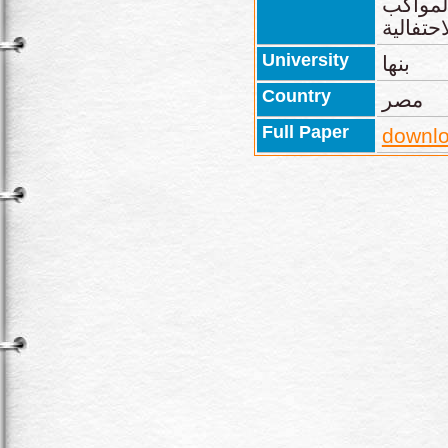
المواكب
University
بنها
Country
مصر
Full Paper
downlo