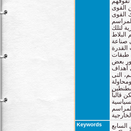
 تفوقهم
ن القوى
 القوى
لمراسم
ة لتلك
 البلاط
 صناعة
 القدرة
 طبقات
ور بعض
 أهداف
، التى
محاولة
سطنطين
 قالباً
لسياسية
لمراسم
Keywords
 السابع