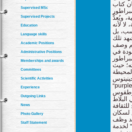
ان كتاب
Supervised MSc
براطور
ويُعدُّ
Supervised Projects
 لا لأنه
Education
سب، بل
Language skills
شهد تلك
Academic Positions
يم وصف
جودة في
Administrative Positions
مبراطور
Memberships and awards
ته؛ حيث
Committees
لمحيطة
جينيتوس
Scientific Activities
تفال بعيد
Experience
ر وطقوس
Outgoing Links
 البلاط
للثقافة
News
 لسكان
Photo Gallery
قد وظف
Staff Statement
" لخدمة