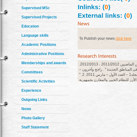
Inlinks: (
0
)
Supervised MSc
External links: (
0
)
Supervised Projects
Education
Language skills
To Publish your news
click here
Academic Positions
Administrative Positions
Memberships and awards
البحوث العلمية التى تم نشرها فى العامين الماضيين 2011/2012 ، 2012/2013.
1. "  المناطق الجديدة " . راجح وآخرون
Committees
المجلة المصرية للاقتصاد الزراعى – المجلد1 – العدد الأول – مارس 2011. 2. "
الأرز للنظام الخبير والمقارن بجمهورية
Scientific Activities
مصر العربية " . راجح وآخرون – المجلة المصرية للاقتصاد الزراعى – المجلد21–
يسمبر 2011. 3. " دور التكامل الزراعى العربى فى سد الفجوة
Experience
 الدول العربية" . راجح وآخرون – جامعة
Outgoing Links
المنصورة – مجلة العلوم الاقتصادية والاجتماعية – المجلد3 – العدد2 – فبراير
2012.
News
Photo Gallery
Staff Statement