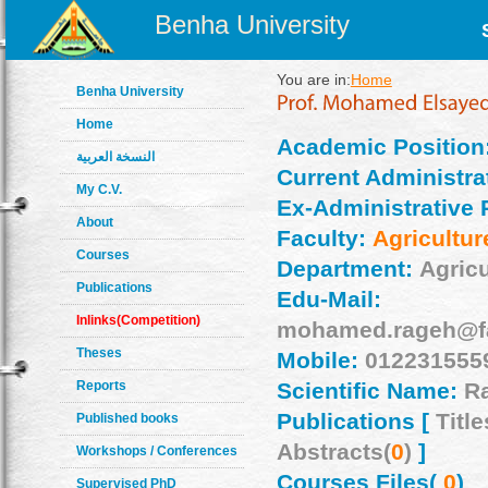
Benha University
You are in:
Home
Benha University
Home
Academic Position
النسخة العربية
Current Administrat
My C.V.
Ex-Administrative 
About
Faculty:
Agricultur
Courses
Department:
Agric
Publications
Edu-Mail:
Inlinks(Competition)
mohamed.rageh@fa
Theses
Mobile:
012231555
Reports
Scientific Name:
R
Publications [
Title
Published books
Abstracts(
0
)
]
Workshops / Conferences
Courses Files(
0
)
Supervised PhD