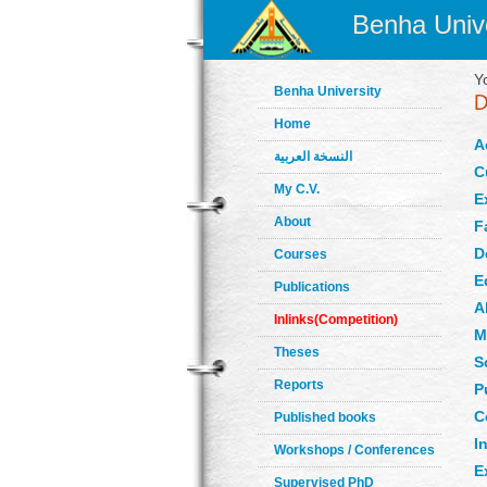
Benha Unive
Y
Benha University
Home
A
النسخة العربية
C
My C.V.
E
About
F
D
Courses
E
Publications
A
Inlinks(Competition)
M
Theses
S
Reports
P
C
Published books
In
Workshops / Conferences
E
Supervised PhD