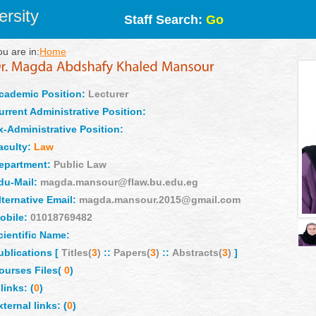
rsity
Staff Search:
Go
ou are in:
Home
cademic Position:
Lecturer
urrent Administrative Position:
x-Administrative Position:
aculty:
Law
epartment:
Public Law
du-Mail:
magda.mansour@flaw.bu.edu.eg
lternative Email:
magda.mansour.2015@gmail.com
obile:
01018769482
cientific Name:
ublications [
Titles(
3
)
::
Papers(
3
)
::
Abstracts(
3
)
]
ourses Files(
0
)
links: (
0
)
xternal links: (
0
)