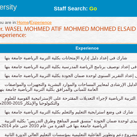
rsity
Staff Search:
Go
ou are in:
Home
/
Experience
Experience
شارك فى إعداد دليل إدارة الإمتحانات بكلية التربية الرياضية جامعة بنها
 إعداد توصيف برنامج الرياضة المدرسية بكلية التربية الرياضية جامعة بنها
عداد التقرير السنوى لوحدة ضمان الجودة بكلية التربية الرياضية جامعة بنها
دليل الإرشادى لمعايير المساحات والموارد البشرية والتجهيزات والمواصفات
العامة للمبانى والمرافق بكلية التربية الرياضية جامعة بنها
لتربية الرياضية لإجراء التعديلات المقترحة على الإستراتيجية القومية للعلوم
والتكنولوجيا والإبتكار 2015-2030م
شارك فى وضع استرايجية التعليم والتعلم بكلية التربية الرياضية جامعة بنها
فيذى لوحدة ضمان الجودة "منسق قسم المناهج وطرق التدريس" بكلية التربية
الرياضية جامعة بنها فى الفترة من عام 2010 حتى عام 2014م
مشروع دعم وتطوير الفاعلية التعليمية بمؤسسات التعليم العالى الدورة الثانية