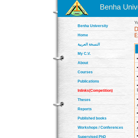
Benha Unive
Y
Benha University
Home
النسخة العربية
My C.V.
About
Courses
Publications
Inlinks(Competition)
Theses
Reports
Published books
Workshops / Conferences
Supervised PhD