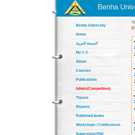
Benha Unive
Y
Benha University
Home
النسخة العربية
My C.V.
About
Courses
Publications
Inlinks(Competition)
Theses
Reports
Published books
Workshops / Conferences
Supervised PhD