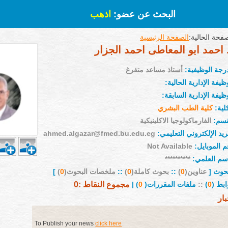
البحث عن عضو:
اذهب
فحة الحالية:
الصفحة الرئيسية
 احمد ابو المعاطى احمد الجزار
درجة الوظيفية:
أستاذ مساعد متفرغ
ظيفة الإدارية الحالية:
ظيفة الإدارية السابقة:
لية:
كلية الطب البشري
قسم:
الفارماكولوجيا الاكلينيكية
ريد الإلكتروني التعليمي:
ahmed.algazar@fmed.bu.edu.eg
م الموبايل:
Not Available
إسم العلمي:
**********
بحوث [
عناوين(
0
)
::
بحوث كاملة(
0
)
::
ملخصات البحوث(
0
)
]
ابط (
0
)
::
ملفات المقررات(
0
) |
مجموع النقاط :0
بار
To Publish your news
click here