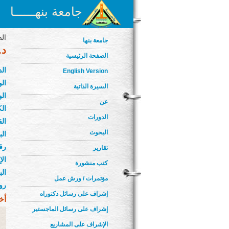
جامعة بنهــــــا
الص
جامعة بنها
د.
الصفحة الرئيسية
ال
English Version
الو
السيرة الذاتية
الو
عن
الك
الدورات
ال
البحوث
الب
رق
تقارير
ال
كتب منشورة
ال
مؤتمرات / ورش عمل
رو
إشراف على رسائل دكتوراه
أخ
إشراف على رسائل الماجستير
الإشراف على المشاريع