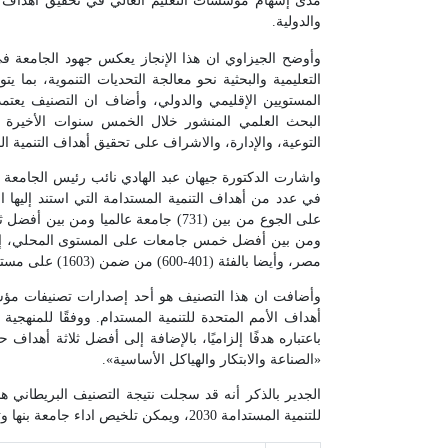
مدى إسهام مؤسسات التعليم العالي في تحقيق أهداف التن
والدولية.
وأوضح الجيزاوي ان هذا الإنجاز يعكس جهود الجامعة في
التعليمية والبحثية نحو معالجة التحديات التنموية، بما ي
المستويين الإقليمي والدولي، وأضاف ان التصنيف يع
البحث العلمي المنشور خلال الخمس سنوات الأخيرة بال
التوعية، والإدارة، والاشراف على تحقيق أهداف التنمية ال
واشارت الدكتورة جيهان عبد الهادي نائب رئيس الجامعة ل
مصر، وأيضا بالفئة (401-600) من ضمن (1603) على مستوي العالم في تحقيق هدف عقد شراكات تحقيق الأهداف، وضمن افضل خمس جامعات على مستوى الجامعات المصرية.
وأضافت ان هذا التصنيف هو أحد إصدارات تصنيفات مؤسسة
أهداف الأمم المتحدة للتنمية المستدام. ووفقًا للمنهجي
باعتباره هدفًا إلزاميًا، بالإضافة إلى أفضل ثلاثة أهد
«الصناعة والابتكار والهياكل الأساسية».
للتنمية المستدامة 2030، ويمكن تلخيص اداء جامعة بنها وترتيبها عالميا في تحقيق اهداف التنمية المستدامة فيما يلي: