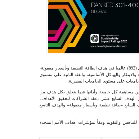
على الجوع من بين (731) جامعة عالميا ومن بين أفضل ثلاث جامعات على المستوى المحلي، كما حققت الفئة (101–200) عالميًا من بين (892) عالميا في هدف الطاقة النظيفة وبأسعار معقولة،
 إلى جانب حصولها على الفئة (201–300) عالميًا من بين (826) في هدف الصناعة والابتكار والهياكل الأساسية، والفئة الثانية على مستوى
قيس مساهمة كل جامعة وأدائها فيما يتعلق بكل هدف من
ا في الهدف السابع عشر «عقد الشراكات لتحقيق الأهداف»
دف السابع «طاقة نظيفة وبأسعار معقولة» والهدف التاسع
اني هذا العام، الذي شاركت فيه أكثر من 1603 جامعة من 116 دوله بالعالم خضعت للتنافس والتقويم وفقاً لمؤشرات أهداف الأمم المتحدة