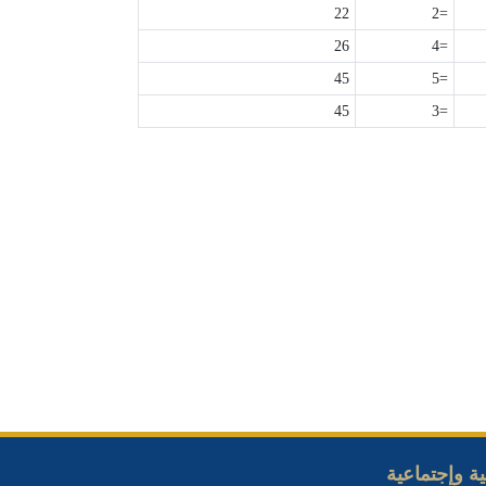
22
=2
26
=4
45
=5
45
=3
ة وإجتماعية