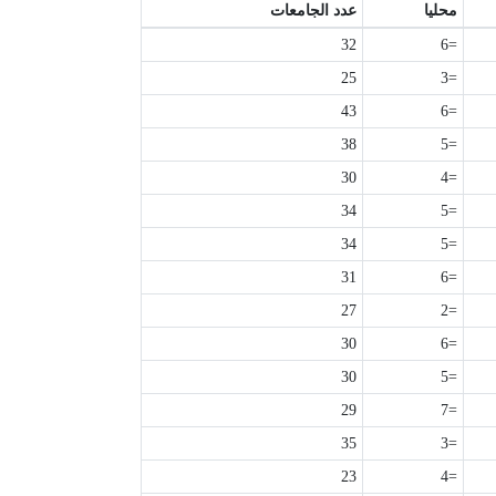
محليا
عدد الجامعات
32
=6
25
=3
43
=6
38
=5
30
=4
34
=5
34
=5
31
=6
27
=2
30
=6
30
=5
29
=7
35
=3
23
=4