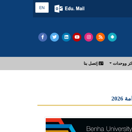
EN
ز ووحدات
إتصل بنا
202