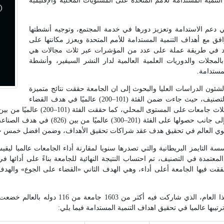
مية المستدامة للأمم المتحدة على المستويات المحلية والإقليمية
 دعم الاستدامة وتعزيز دورها في خدمة المجتمع، وتوجيه أنشطتها
توافق مع أهداف التنمية المستدامة للأمم المتحدة ويعزز مكانتها على
تمد في طريقة عملة على عدد من المؤشرات عبر ثلاث مجالات هي
مجلات والدوريات العلمية العالمية لدار النشر السيفير، وأنشطة
مستدامة.
شئون الدراسات العليا والبحوث إلى ان الجامعة حققت نتائج متميزة
في عدد من أهداف التنمية المستدامة التي استند إليها التصنيف، حيث جاءت ضمن الفئة (101–200) عالميًا في هدف القضاء
ومن بين أفضل خمس جامعات على المستوى المحلي،
 التايمز البريطانية والتي تصدرها سنويا لمقارنة أداء الجامعات عالميا لي
ة المعتمدة في التصنيف، تم احتساب النتيجة النهائية للجامعة بناءً على أدائه
اف حققت فيها الجامعة أعلى أداء، وهي الهدف الثاني «القضاء على الجوع» واله
الجدير بالذكر أنه قد سجلت نتيجة التصنيف البريط