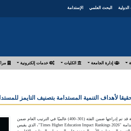
الدولية
البحث العلمي
الإستدامة
ة
إدارة الجامعة
الكليات
خدمات إلكترونية
مراك
ا لأهداف التنمية المستدامة بتصنيف التايمز للمستدامة 6
أعلن الدكتور ناصر الجيزاوي رئيس جامعة بنها أن الجامعة قد تم إدراجها ضمن الفئة (301–400) عالميًا في الترتيب العام ضمن
(1603) جامعة تم تصنيفها لعام 2026 بتصنيف التايمز للاستدامة "Times Higher Education Impact Rankings 2026"، الذي يقيس