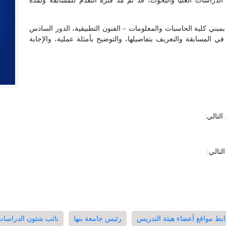
الدراسات العليا والبحوث، قد تم مد فترة التقدم للمسابقة ولمدة
سيتم عقد ورش عمل يوم الأربعاء الموافق 2017/11/08 بمبني كلية الحاسبات والمعلومات – الفنون التطبيقية، الدور السادس
ي المسابقة والتعريف بتفاصيلها، والتوضيح بأمثلة عملية، والإجابة
التالي:
لتالي:
بط مواقع أعضاء هيئة التدريس
رئيس جامعة بنها
نائب شئون الدراسات 