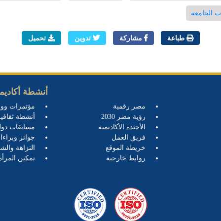
ت الجامعة
طباعة
مشاركة
تدوين
تحميل
أنشطة أكاديمي
مصر رقمية
مؤتمرات وو
رؤية مصر 2030
أنشطة ثقافية
الأجندة الأكاديمية
مسابقات دول
فريق العمل
جوائز وبراءا
خريطة الموقع
النزاهة والشف
روابط خارجية
تمكين المرأة