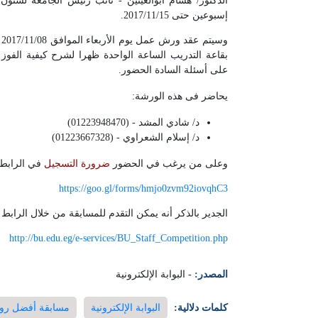
الدكتور/ هشام أبوالعينين - نائب رئيس الجامعة لشئون 
إسبوعين حتى 2017/11/15.
و
بقاعة التدريب الساعة الواحدة ظهرا لشرح كيفية الفوز ف
على أسئلة السادة الحضور.
يحاضر فى هذه الورشة:
د/ شادي المشد - (01223948470)
د/ إسلام الشعراوي - (01223667328)
وعلى من يرغب في الحضور
ضرورة التسجيل
في الرابط 
https://goo.gl/forms/hmjo0zvm92iovqhC3
الجدير بالذكر أنه يمكن التقدم للمسابقة من خلال الرابط ا
http://bu.edu.eg/e-services/BU_Staff_Competition.php
المصدر:
- البوابة الإلكترونية
كلمات دلالية:
البوابة الإلكترونية
مسابقة أفضل روا