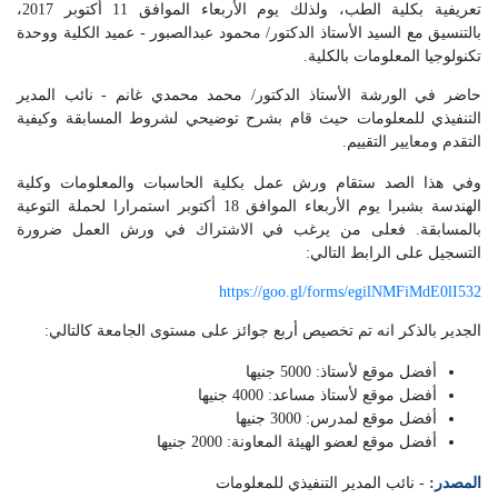
تعريفية بكلية الطب، ولذلك يوم الأربعاء الموافق 11 أكتوبر 2017،
بالتنسيق مع السيد الأستاذ الدكتور/ محمود عبدالصبور - عميد الكلية ووحدة
تكنولوجيا المعلومات بالكلية.
حاضر في الورشة الأستاذ الدكتور/ محمد محمدي غانم - نائب المدير
التنفيذي للمعلومات حيث قام بشرح توضيحي لشروط المسابقة وكيفية
التقدم ومعايير التقييم.
وفي هذا الصد ستقام ورش عمل بكلية الحاسبات والمعلومات وكلية
الهندسة بشبرا يوم الأربعاء الموافق 18 أكتوبر استمرارا لحملة التوعية
بالمسابقة. فعلى من يرغب في الاشتراك في ورش العمل ضرورة
التسجيل على الرابط التالي:
https://goo.gl/forms/egilNMFiMdE0lI532
الجدير بالذكر انه تم تخصيص أربع جوائز على مستوى الجامعة كالتالي:
أفضل موقع لأستاذ: 5000 جنيها
أفضل موقع لأستاذ مساعد: 4000 جنيها
أفضل موقع لمدرس: 3000 جنيها
أفضل موقع لعضو الهيئة المعاونة: 2000 جنيها
المصدر:
- نائب المدير التنفيذي للمعلومات